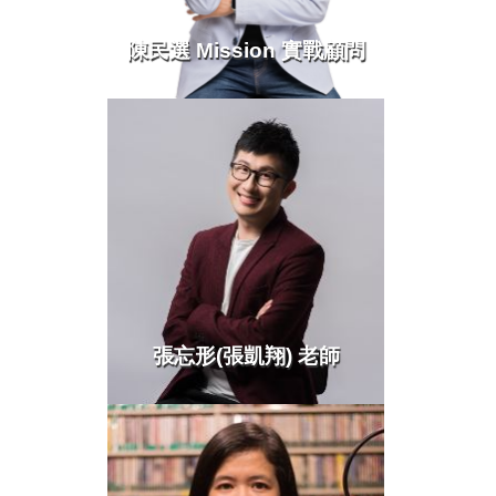
陳民選 Mission 實戰顧問
more >
張忘形(張凱翔) 老師
more >