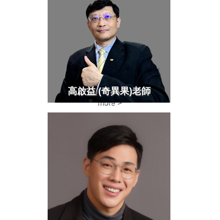
高啟益 (奇異果)老師
more >